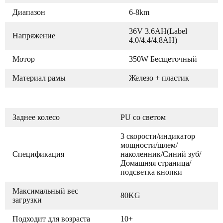
Диапазон
6-8km
36V 3.6AH(Label
Напряжение
4.0/4.4/4.8AH)
Мотор
350W Бесщеточный
Материал рамы
Железо + пластик
Заднее колесо
PU со светом
3 скорости/индикатор
мощности/шлем/
Спецификация
наколенник/Синий зуб/
Домашняя страница/
подсветка кнопки
Максимальный вес
80KG
загрузки
Подходит для возраста
10+