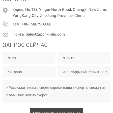
адрес: No.133, Yingui North Road, ChengXi New Zone,
YongKang City, ZheJiang Province, China
Тел :
+86-15867916688
Почта:
Sales02@cn-jinlin.com
ЗАПРОС СЕЙЧАС