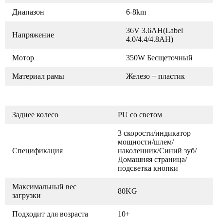
Диапазон
6-8km
36V 3.6AH(Label
Напряжение
4.0/4.4/4.8AH)
Мотор
350W Бесщеточный
Материал рамы
Железо + пластик
Заднее колесо
PU со светом
3 скорости/индикатор
мощности/шлем/
Спецификация
наколенник/Синий зуб/
Домашняя страница/
подсветка кнопки
Максимальный вес
80KG
загрузки
Подходит для возраста
10+