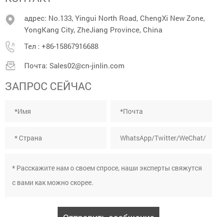
адрес: No.133, Yingui North Road, ChengXi New Zone,
YongKang City, ZheJiang Province, China
Тел :
+86-15867916688
Почта:
Sales02@cn-jinlin.com
ЗАПРОС СЕЙЧАС