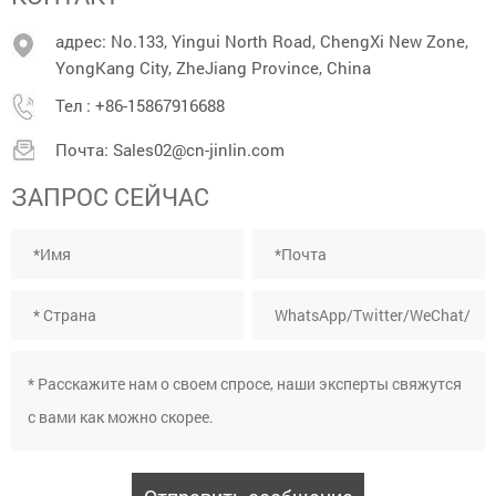
адрес: No.133, Yingui North Road, ChengXi New Zone,
YongKang City, ZheJiang Province, China
Тел :
+86-15867916688
Почта:
Sales02@cn-jinlin.com
ЗАПРОС СЕЙЧАС