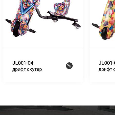
JL001-04
JL001-
дрифт скутер
дрифт 