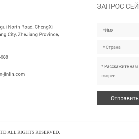
ЗАПРОС СЕ
ngui North Road, ChengXi
g City, ZheJiang Province,
6688
-jinlin.com
TD ALL RIGHTS RESERVED.