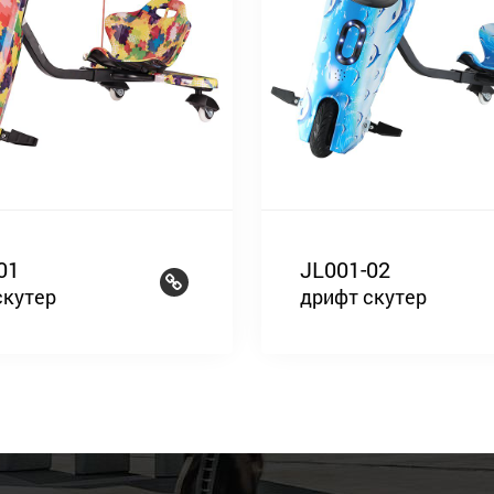
01
JL001-02
скутер
дрифт скутер