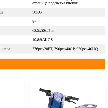
страница/подсветка кнопки
ки
50KG
8+
68.5x50x21cm
10.8/9.3KGS
ейнера
376pcs/20FT, 790pcs/40GP, 930pcs/40HQ