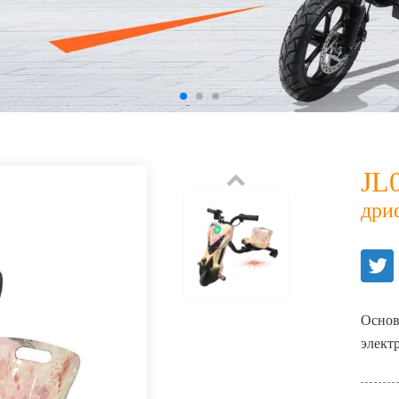
JL
дри
Основн
элект