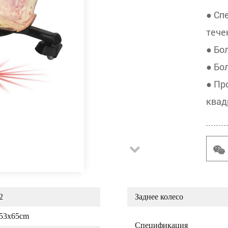
● Сп
тече
● Бо
● Бо
● Пр
квад
2
Заднее колесо
x53x65cm
Спецификация