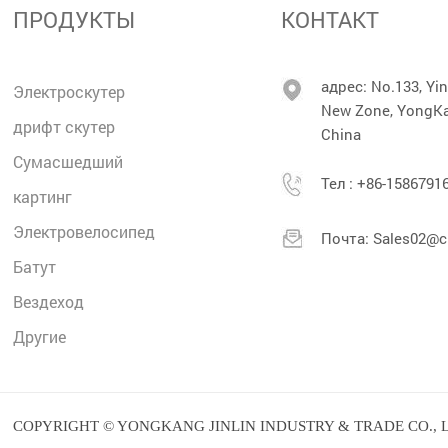
ПРОДУКТЫ
КОНТАКТ
адрес: No.133, Yi
Электроскутер
New Zone, YongKan
дрифт скутер
China
Сумасшедший
Тел :
+86-1586791
картинг
Электровелосипед
Почта:
Sales02@cn
Батут
Bездеход
Другие
COPYRIGHT © YONGKANG JINLIN INDUSTRY & TRADE CO., L