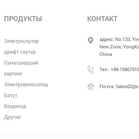
ПРОДУКТЫ
КОНТАКТ
адрес: No.133, Yi
Электроскутер
New Zone, YongKan
дрифт скутер
China
Сумасшедший
Тел :
+86-1586791
картинг
Электровелосипед
Почта:
Sales02@cn
Батут
Bездеход
Другие