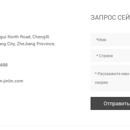
ЗАПРОС СЕ
ngui North Road, ChengXi
g City, ZheJiang Province,
6688
-jinlin.com