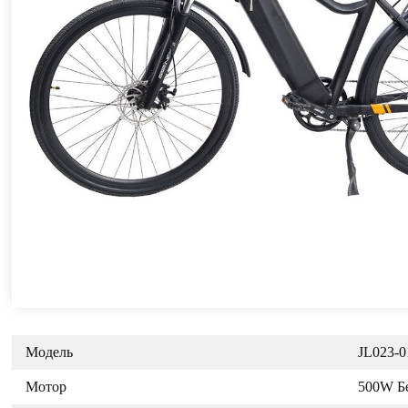
Модель
JL023-0
Мотор
500W Б