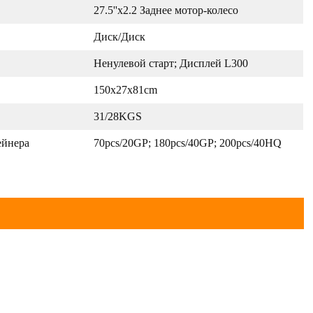
27.5''x2.2 Заднее мотор-колесо
Диск/Диск
Ненулевой старт; Дисплей L300
150x27x81cm
31/28KGS
ейнера
70pcs/20GP; 180pcs/40GP; 200pcs/40HQ