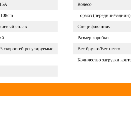
/15A
Колесо
x108cm
Тормоз (передний/задний)
иевый сплав
Спецификацияs
ий
Размер коробки
5 скоростей регулируемые
Вес брутто/Вес нетто
Количество загрузки конт