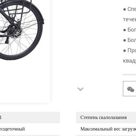
● Сп
тече
● Бо
● Бо
● Пр
квад
1
Степень скалолазания
есщеточный
Максимальный вес загруз