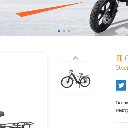
JL
Эле
Основн
элект