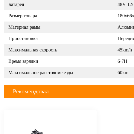
Батарея
48V 12
Размер товара
180x66
Материал рамы
Алюмин
Приостановка
Передн
Mаксимальная скорость
45km/h 
Время зарядки
6-7H
Максимальное расстояние езды
60km
Рекомендовал